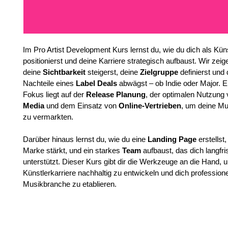
Im Pro Artist Development Kurs lernst du, wie du dich als Künst
positionierst und deine Karriere strategisch aufbaust. Wir zeige
deine 
Sichtbarkeit
 steigerst, deine 
Zielgruppe
 definierst und 
Nachteile eines 
Label Deals
 abwägst – ob Indie oder Major. E
Fokus liegt auf der 
Release Planung
, der optimalen Nutzung 
Media
 und dem Einsatz von 
Online-Vertrieben
, um deine Mus
zu vermarkten.
Darüber hinaus lernst du, wie du eine 
Landing Page
 erstellst
Marke stärkt, und ein starkes 
Team
 aufbaust, das dich langfris
unterstützt. Dieser Kurs gibt dir die Werkzeuge an die Hand, 
Künstlerkarriere nachhaltig zu entwickeln und dich professionel
Musikbranche zu etablieren.